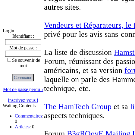
autres sites.
Vendeurs et Réparateurs, 
Login
privé pour les avis sans-conn
Identifiant :
Mot de passe :
La liste de discussion
Hamst
Forum, réunissant des passi
Se souvenir de
moi
américains, et sa version
fo
laquelle on parle des Hammon
technique, etc.
Mot de passe perdu ?
Inscrivez-vous !
The HamTech Group
et sa
l
Waiting Contents
aspects techniques.
Commentaires
:
0
Articles
: 0
Forum
B3gROovE Mailing L