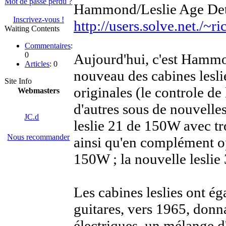
Mot de passe perdu ?
Hammond/Leslie Age Det
Inscrivez-vous !
http://users.solve.net.
Waiting Contents
Commentaires
:
0
Aujourd'hui, c'est Hammo
Articles
: 0
nouveau des cabines lesli
Site Info
originales (le controle de 
Webmasters
d'autres sous de nouvelle
JC.d
leslie 21 de 150W avec tr
Nous recommander
ainsi qu'en complément 
150W ; la nouvelle leslie 
Les cabines leslies ont ég
guitares, vers 1965, donna
électriques, un mélange d'